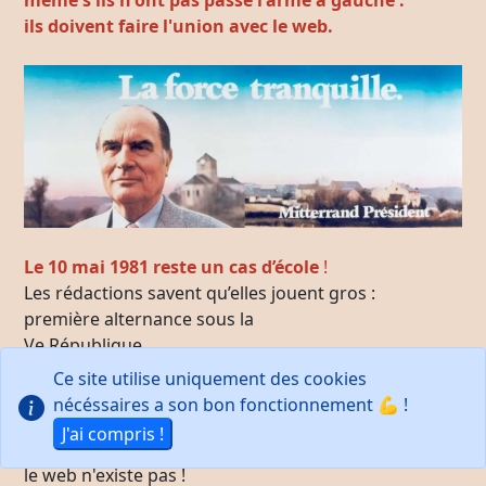
ils doivent faire l'union avec le web.
Le 10 mai 1981
reste un cas d’école
!
Les rédactions savent qu’elles jouent gros :
première alternance sous la
Ve République,
concurrence féroce entre TF1, Antenne 2, France
Ce site utilise uniquement des cookies
Inter et les radios périphériques.
nécéssaires a son bon fonctionnement 💪 !
La presse écrite doit encore attendre le lendemain
J'ai compris !
pour être lue,
le web n'existe pas !