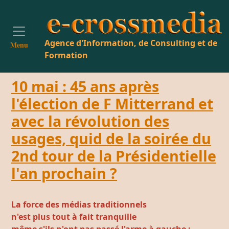
Agence d'Information, de Consulting et de
Menu
Formation
10 mai : 45 ans après
l'élection de F Mitterrand et
avec la révolution des
usages, quid de la soirée du
2nd tour de la Présidentielle
l'an prochain ?
La force des médias traditionnels
n'est plus tout à fait tranquille
même s'ils n'ont pas passé l'arme à gauche :