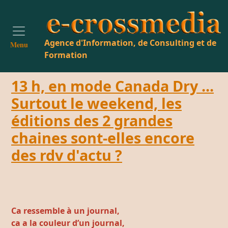
Agence d'Information, de Consulting et de
Menu
Formation
13 h, en mode Canada Dry ...
Surtout le weekend, les
éditions des 2 grandes
chaines sont-elles encore
des rdv d'actu ?
Ca ressemble à un journal,
c
a a la couleur d’un journal,