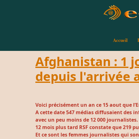
Accueil
Afghanistan : 1 j
depuis l'arrivée 
Voici précisément un an ce 15 aout que l’
A cette date 547 médias diffusaient des i
avec un peu moins de 12 000 journalistes.
12 mois plus tard RSF constate que 219 pu
Et ce sont les femmes journalistes qui so