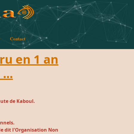
w
Contact
aru en 1 an
...
hute de Kaboul.
onnels.
le dit l'Organisation Non