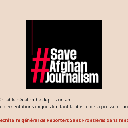
véritable hécatombe depuis un an.
églementations iniques limitant la liberté de la presse et ouv
 secrétaire général de Reporters Sans Frontières dans l’e