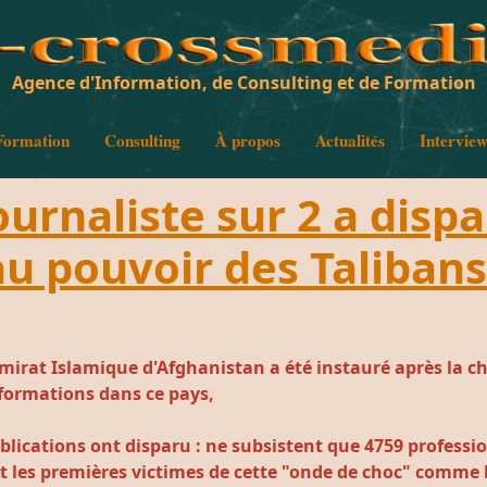
Agence d'Information, de Consulting et de Formation
Formation
Consulting
À propos
Actualités
Intervie
ournaliste sur 2 a disp
au pouvoir des Talibans 
Emirat Islamique d'Afghanistan a été instauré après la c
nformations dans ce pays,
blications ont disparu :
ne subsistent que 4759 professi
nt les premières victimes de cette "onde de choc" comme 