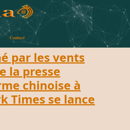
w
Contact
é par les vents
e la presse
orme chinoise à
rk Times se lance