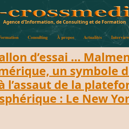
Agence d'Information, de Consulting et de Formation
Formation
Consulting
À propos
Actualités
Intervie
ballon d’essai … Malmen
mérique, un symbole d
 l’assaut de la platef
osphérique : Le New Yo