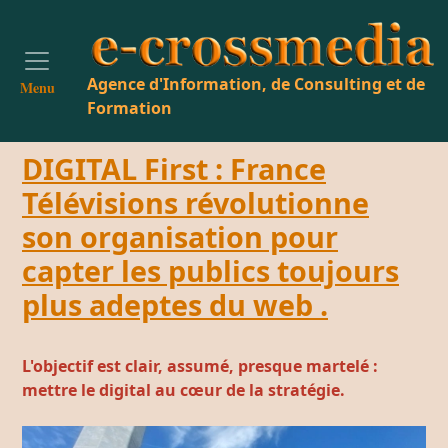
Agence d'Information, de Consulting et de
Menu
Formation
DIGITAL First : France
Télévisions révolutionne
son organisation pour
capter les publics toujours
plus adeptes du web .
L'
objectif est clair, assumé, presque martelé :
mettre le digital au cœur de la stratégie.