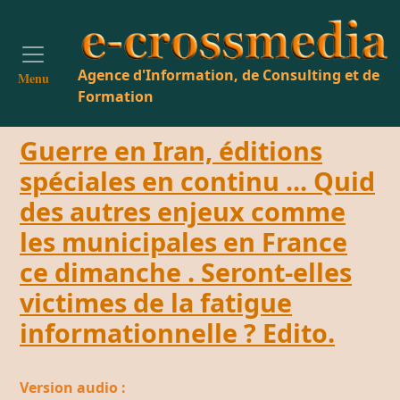
Agence d'Information, de Consulting et de
Menu
Formation
Guerre en Iran, éditions
spéciales en continu ... Quid
des autres enjeux comme
les municipales en France
ce dimanche . Seront-elles
victimes de la fatigue
informationnelle ? Edito.
Version audio :