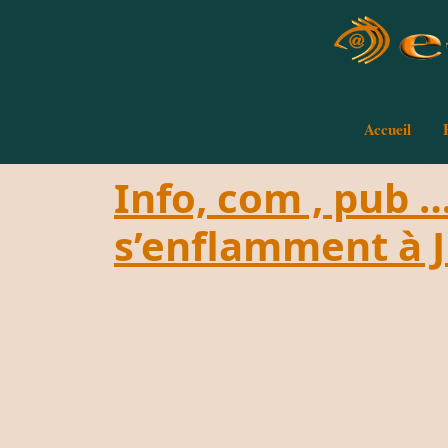
Accueil
Info, com , pub 
s’enflamment à J 