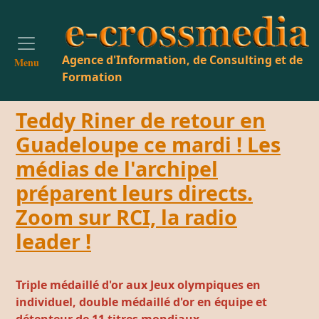
Agence d'Information, de Consulting et de
Menu
Formation
Teddy Riner de retour en
Guadeloupe ce mardi ! Les
médias de l'archipel
préparent leurs directs.
Zoom sur RCI, la radio
leader !
Triple médaillé d'or aux Jeux olympiques en
individuel, double médaillé d'or en équipe et
détenteur de 11 titres mondiaux,