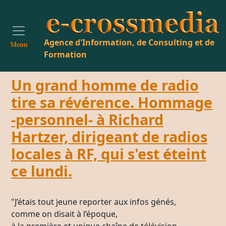
Agence d'Information, de Consulting et de
Menu
Formation
Un grand homme de radio
tire sa révérence. Hommage
-personnel- à Richard
Hartzer, dirigeant de radios
locales à RF, qui s'est éteint
ce lundi.
"J’étais tout jeune reporter aux infos génés,
comme on disait à l’époque,
à la première et unique chaîne de télévision