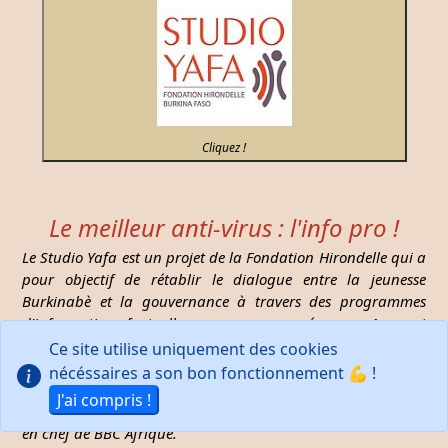
Cliquez !
Le meilleur anti-virus : l'info pro !
Le Studio Yafa est un projet de la Fondation Hirondelle qui a
pour objectif de rétablir le dialogue entre la jeunesse
Burkinabè et la gouvernance à travers des programmes
d'informations factuelles, programmes prévus sur 4 ans et
financés par la Coopération Suisse et la Coopération
Ce site utilise uniquement des cookies
Suédoise. Ils sont diffusés sur 35 radios réparties sur le
nécéssaires a son bon fonctionnement 💪 !
territoire et couvre 80% de la population. L’équipe de 8
J'ai compris !
journalistes est coachée par Hervé Yonkeu, ancien rédacteur
en chef de BBC Afrique.