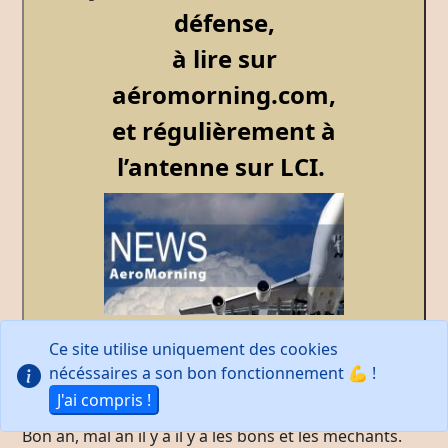
défense,
à lire sur
aéromorning.com,
et régulièrement à
l’antenne sur LCI.
Ce site utilise uniquement des cookies
"Pour être très honnête ...
nécéssaires a son bon fonctionnement 💪 !
Je trouve que nous avons une manière de traiter
J'ai compris !
cette actualité assez ... partisane !
Bon an, mal an il y a il y a les bons et les méchants.