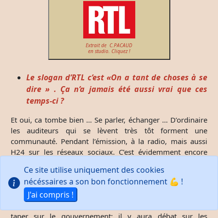
Extrait de C.PACAUD
en studio. Cliquez !
Le slogan d’RTL c’est «On a tant de choses à se
dire » . Ça n’a jamais été aussi vrai que ces
temps-ci ?
Et oui, ca tombe bien … Se parler, échanger … D’ordinaire
les auditeurs qui se lèvent très tôt forment une
communauté. Pendant l’émission, à la radio, mais aussi
H24 sur les réseaux sociaux. C’est évidemment encore
plus fort en ce moment. Ça concerne toute la grille, que ce
Ce site utilise uniquement des cookies
soit chez Courbet ou chez Bern par exemple …
nécéssaires a son bon fonctionnement 💪 !
J’ai moi-même présenté des émissions spéciales tous les
J'ai compris !
soirs. Les gens ont besoin de raconter leurs expériences
parce qu’on est un peu dans le flou. L’heure n’est pas à
taper sur le gouvernement; il y aura débat sur les