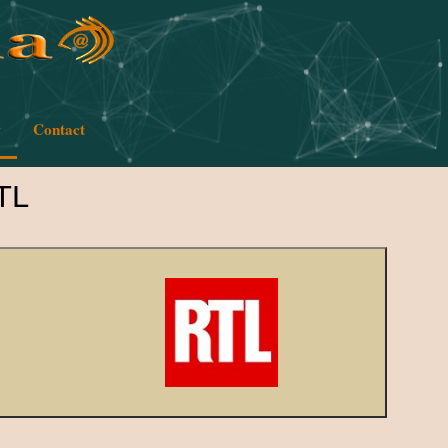
w
Contact
TL