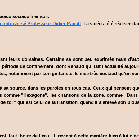
eaux sociaux hier soir.
 controversé Professeur Didier Raoult
. La vidéo a été réalisée d
vant leurs domaines. Certains se sont peu exprimés mais d’aut
e période de confinement, dont Renaud qui fait l’actualité aujourd
es, notamment par son guitariste, le mec très costaud qu’on voit
e, à sa source, dans les paroles en tous cas. Ceux qui pensent 
ms comme "Hexagone", les chansons de la zone, comme "Dans m
oi " qui est celui de la transition, quand il a enlevé son blouson n
, faut boire de l’eau". Il revient à cette manière bien à lui d’é