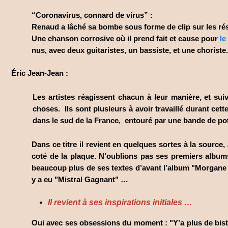
“Coronavirus, connard de virus” :
Renaud a lâché sa bombe sous forme de clip sur les rés
Une chanson corrosive où il prend fait et cause pour
le
nus, avec deux guitaristes, un bassiste, et une choriste.
Éric Jean-Jean :
Les artistes réagissent chacun à leur manière, et sui
choses. Ils sont plusieurs à avoir travaillé durant cett
dans le sud de la France, entouré par une bande de pot
Dans ce titre il revient en quelques sortes à la sourc
coté de la plaque. N’oublions pas ses premiers albu
beaucoup plus de ses textes d’avant l’album "Morgane de t
y a eu "Mistral Gagnant" …
Il revient à ses inspirations initiales …
Oui avec ses obsessions du moment : "Y’a plus de bistrot