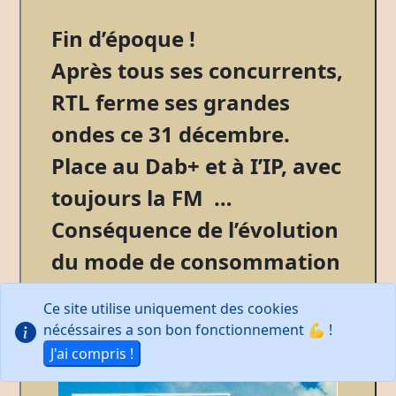
Fin d’époque !
Après tous ses concurrents,
RTL ferme ses grandes
ondes ce 31 décembre.
Place au Dab+ et à I’IP, avec
toujours la FM …
Conséquence de l’évolution
du mode de consommation
des médias.
Ce site utilise uniquement des cookies
Entretien avec un expert,
nécéssaires a son bon fonctionnement 💪 !
Albino Pedroia.
J'ai compris !