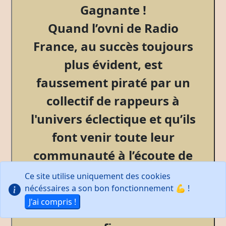
Gagnante !
Quand l’ovni de Radio
France, au succès toujours
plus évident, est
faussement piraté par un
collectif de rappeurs à
l'univers éclectique
et qu’ils
font venir toute leur
communauté à l’écoute de
l’antenne !
Ce site utilise uniquement des cookies
nécéssaires a son bon fonctionnement 💪 !
Entretien avec Hervé
J'ai compris !
Riesen, directeur adjoint de