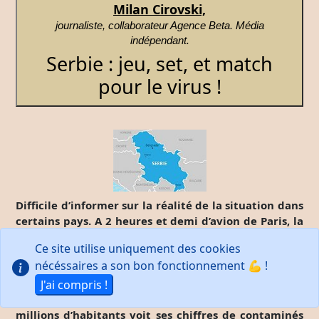
Milan Cirovski,
journaliste, collaborateur Agence Beta. Média
indépendant.
Serbie : jeu, set, et match
pour le virus !
Difficile d’informer sur la réalité de la situation dans
certains pays. A 2 heures et demi d’avion de Paris, la
Serbie, candidate pour intégrer l’Union Européenne
Ce site utilise uniquement des cookies
se retrouve confinée après un tournoi de tennis
nécéssaires a son bon fonctionnement 💪 !
organisé par le serbe numéro 1 mondial Novak
Djokovic, et disputé sans réel protocole sanitaire.
J'ai compris !
Cette république de l’ex Yougoslavie de quelques 7
millions d’habitants voit ses chiffres de contaminés