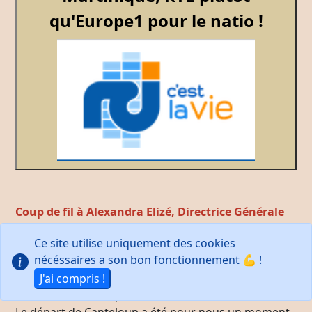
qu'Europe1 pour le natio !
Coup de fil à Alexandra Elizé, Directrice Générale
RCI Group-Antilles.
Ce site utilise uniquement des cookies
nécéssaires a son bon fonctionnement 💪 !
Cela faisait 2 années que le partenariat que nous
avions avec Europe 1 correspondait un peu moins à
J'ai compris !
nos attentes, à ce qu’on est.
Le départ de Canteloup a été pour nous un moment